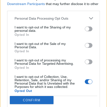
Downstream Participants
that may further disclose it to other
third parties.
Personal Data Processing Opt Outs
(
142
votes, moyenne:
3,20
de 5
)
I want to opt-out of the Sharing of my
Télécharger Maître des Mots
personal data.
Opted In
I want to opt-out of the Sale of my
Personal Data.
Opted In
D'autres sont à la recherche:
I want to opt-out of processing my
Personal Data for Targeted Advertising.
&
,
nonce
,
&
,
im st
,
chipo
,
une+p
,
-0001
,
1970&
,
pas+d
,
Opted In
Ключ
,
ninsi
,
south
,
St Pa
,
Sacoc
,
Rafra
,
distr
,
zac+b
,
I want to opt-out of Collection, Use,
distr
,
disco
,
distr
Retention, Sale, and/or Sharing of my
Personal Data that Is Unrelated with the
Purposes for which it was collected.
Maître des Mots répond au jeu
Opted Out
dans d'autres langues !
CONFIRM