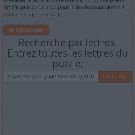
signifie plus de revenus pour le développeur alors s'il
vous plaît l'aider à grandir.
Un défi quotidien
Recherche par lettres.
Entrez toutes les lettres du
puzzle:
Recherche
Recherche
par
lettres.
Entrez
toutes
les
lettres
du
puzzle: