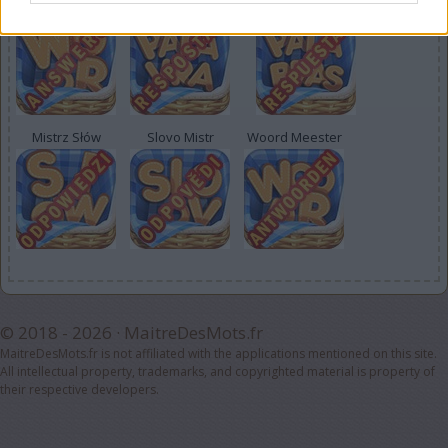
Word Shuffle
Mestre da Palavra
Manía de Palabras
Mistrz Słów
Slovo Mistr
Woord Meester
© 2018 - 2026 ·
MaitreDesMots.fr
MaitreDesMots.fr is not affiliated with the applications mentioned on this site.
All intellectual property, trademarks, and copyrighted material is property of
their respective developers.