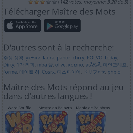
(
142
votes, moyenne:
3,20
de 5
)
Télécharger Maître des Mots
D'autres sont à la recherche:
주성 성경
,
ук+жи
,
laura
,
panor
,
chrry
,
POLVO
,
today
,
Dirty
,
1막 라파
,
mba 資
,
olive
,
компо
,
atÃ‰Ã
,
마인크래프
,
forme
,
메이플 하
,
Cosrx
,
디스파이어
,
ドリフ+セ
,
php o
Maître des Mots répond au jeu
dans d'autres langues !
Word Shuffle
Mestre da Palavra
Manía de Palabras