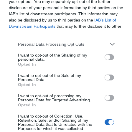
your opt-out. You may separately opt-out of the further
Un défi quotidien
disclosure of your personal information by third parties on the
Recherche par lettres.
IAB’s list of downstream participants. This information may
also be disclosed by us to third parties on the
IAB’s List of
Entrez toutes les lettres du
Downstream Participants
that may further disclose it to other
puzzle:
third parties.
Personal Data Processing Opt Outs
Recherche
Recherche
par
I want to opt-out of the Sharing of my
personal data.
lettres.
Opted In
Entrez
toutes
I want to opt-out of the Sale of my
Personal Data.
les
Opted In
lettres
du
I want to opt-out of processing my
Personal Data for Targeted Advertising.
puzzle:
Opted In
I want to opt-out of Collection, Use,
Retention, Sale, and/or Sharing of my
Personal Data that Is Unrelated with the
Purposes for which it was collected.