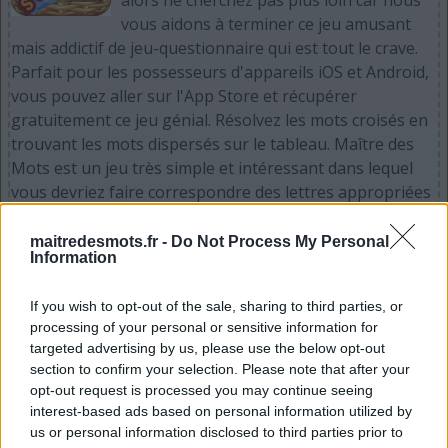
vous aidons à terminer ce jeu amusant
mais addictif de jeu-questionnaire qui est tout le crave.
Parfait pour les possesseurs d'appareils iOS et Android,
vous pouvez aller sur l'App Store et récupérer
gratuitement ce jeu génial. Résolvez les mots croisés en
trouvant les mots dispersés sur le tableau. Maître des
Mots est un jeu très simple et intéressant dans lequel
vous devriez faire correspondre des lettres appropriées
pour faire des mots. Procurez-vous dès maintenant
votre iPhone, iPad, iPod et / ou appareil Android et
maitredesmots.fr -
Do Not Process My Personal
Information
rendez-vous sur l'iTunes App Store ou sur le Google
Play Store maintenant et prenez gratuitement Maître
If you wish to opt-out of the sale, sharing to third parties, or
des Mots. S'il vous plaît soutenir Words Puzzle Games en
processing of your personal or sensitive information for
tant que développeur de jeux Maître des Mots par part
targeted advertising by us, please use the below opt-out
et évaluer le jeu avec votre liste d'amis, plus de joueur
section to confirm your selection. Please note that after your
signifie plus de revenus pour le développeur alors s'il
opt-out request is processed you may continue seeing
vous plaît l'aider à grandir.
interest-based ads based on personal information utilized by
us or personal information disclosed to third parties prior to