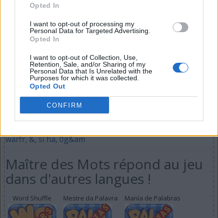
Opted In
(
142
votes, moyenne:
3,20
de 5
)
I want to opt-out of processing my
Personal Data for Targeted Advertising.
Télécharger Maître des Mots
Opted In
I want to opt-out of Collection, Use,
Retention, Sale, and/or Sharing of my
Personal Data that Is Unrelated with the
Purposes for which it was collected.
Opted Out
D'autres sont à la recherche:
CONFIRM
-3232
,
j&
,
+&
,
iec 6
,
viper
,
smb2-
,
Exten
,
WWWWW
,
&
,
star
,
porcs
,
кохан
,
follo
,
山崎行太郎
,
korea
,
植物大战僵
,
warfr
,
&
,
si ha
,
0g&am
Maître des Mots répond au jeu
dans d'autres langues !
Word Shuffle
Mestre da Palavra
Manía de Palabras