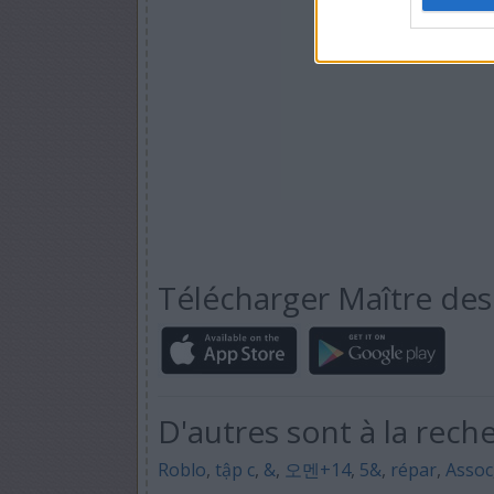
Télécharger Maître de
D'autres sont à la rech
Roblo
,
tập c
,
&
,
오멘+14
,
5&
,
répar
,
Assoc