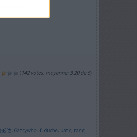
(
142
votes, moyenne:
3,20
de 5
)
海必达
,
батсү
,
who+f
,
duche
,
uat c
,
rang