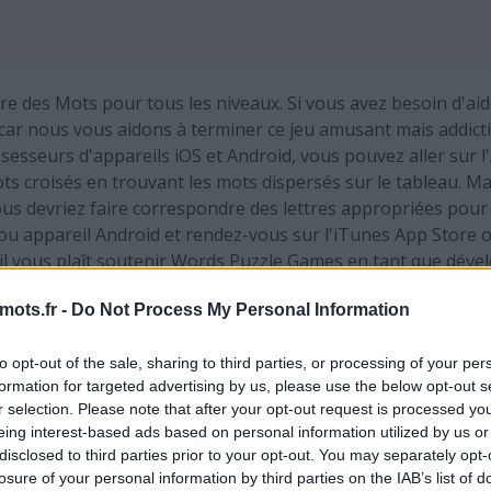
e des Mots pour tous les niveaux. Si vous avez besoin d'ai
car nous vous aidons à terminer ce jeu amusant mais addictif
ssesseurs d'appareils iOS et Android, vous pouvez aller sur 
ots croisés en trouvant les mots dispersés sur le tableau. Ma
ous devriez faire correspondre des lettres appropriées pour
 ou appareil Android et rendez-vous sur l'iTunes App Store 
il vous plaît soutenir Words Puzzle Games en tant que déve
plus de joueur signifie plus de revenus pour le développeur alo
mots.fr -
Do Not Process My Personal Information
to opt-out of the sale, sharing to third parties, or processing of your per
 lettres. Entrez toutes les lett
formation for targeted advertising by us, please use the below opt-out s
r selection. Please note that after your opt-out request is processed y
eing interest-based ads based on personal information utilized by us or
disclosed to third parties prior to your opt-out. You may separately opt-
losure of your personal information by third parties on the IAB’s list of