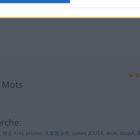
s Mots
erche:
,
명조 카샤
,
promo
,
儿童游泳馆
,
speed
,
JOUER
,
droit
,
dospÃ
,