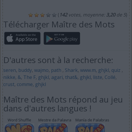
(
142
votes, moyenne:
3,20
de 5
)
Télécharger Maître des Mots
D'autres sont à la recherche:
seren
,
buddy
,
wajmo
,
path
,
Shark
,
www.m
,
ghjkl
,
quiz
,
nikke
,
&
,
The F
,
ghjkl
,
agari
,
that&
,
ghjkl
,
liste
,
Collé
,
crust
,
comme
,
ghjkl
Maître des Mots répond au jeu
dans d'autres langues !
Word Shuffle
Mestre da Palavra
Manía de Palabras