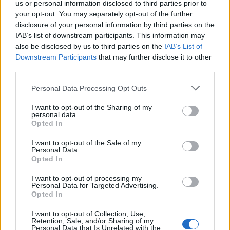
vous plaît l'aider à grandir.
us or personal information disclosed to third parties prior to
your opt-out. You may separately opt-out of the further
disclosure of your personal information by third parties on the
Un défi quotidien
IAB’s list of downstream participants. This information may
Recherche par lettres.
also be disclosed by us to third parties on the
IAB’s List of
Downstream Participants
that may further disclose it to other
Entrez toutes les lettres du
third parties.
puzzle:
Personal Data Processing Opt Outs
Recherche
I want to opt-out of the Sharing of my
Recherche
personal data.
par
Opted In
lettres.
Entrez
I want to opt-out of the Sale of my
Personal Data.
toutes
Opted In
les
lettres
I want to opt-out of processing my
Personal Data for Targeted Advertising.
du
Opted In
puzzle:
I want to opt-out of Collection, Use,
Retention, Sale, and/or Sharing of my
Personal Data that Is Unrelated with the