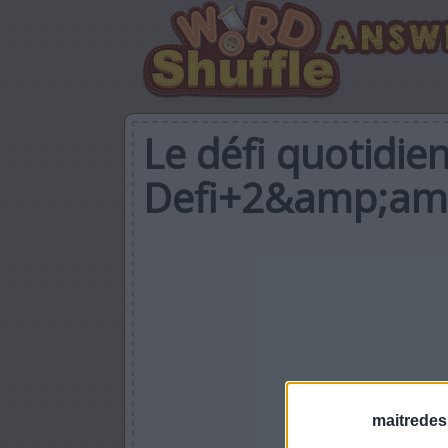
Le défi quotidie
Defi+2&amp;am
maitredes