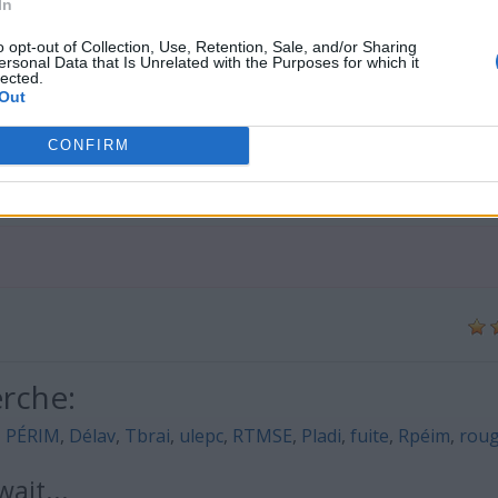
In
o opt-out of Collection, Use, Retention, Sale, and/or Sharing
ersonal Data that Is Unrelated with the Purposes for which it
lected.
Out
CONFIRM
erche:
,
PÉRIM
,
Délav
,
Tbrai
,
ulepc
,
RTMSE
,
Pladi
,
fuite
,
Rpéim
,
rou
ait...