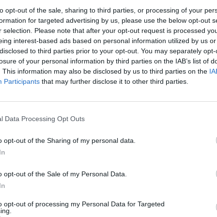
to opt-out of the sale, sharing to third parties, or processing of your per
formation for targeted advertising by us, please use the below opt-out s
r selection. Please note that after your opt-out request is processed y
eing interest-based ads based on personal information utilized by us or
fis quotidiens de Maître des Mots. Les développeurs du fant
disclosed to third parties prior to your opt-out. You may separately opt-
haque jour ! Cela signifie plus de plaisir pour nous tous, le
losure of your personal information by third parties on the IAB’s list of
es ici, il y a de fortes chances que vous recherchiez Maître
. This information may also be disclosed by us to third parties on the
IA
nnel a créé cette page et la mettra à jour tous les jours ave
Participants
that may further disclose it to other third parties.
mmandons d'ajouter cette page à vos signets afin que chaq
ent.
l Data Processing Opt Outs
 lettres. Entrez toutes les lett
o opt-out of the Sharing of my personal data.
In
o opt-out of the Sale of my Personal Data.
In
to opt-out of processing my Personal Data for Targeted
ing.