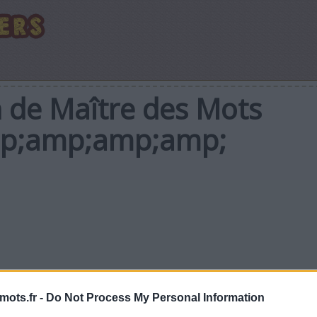
n de Maître des Mots
p;amp;amp;amp;
mots.fr -
Do Not Process My Personal Information