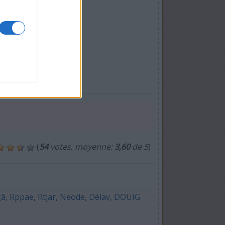
(
54
votes, moyenne:
3,60
de 5
)
gâ
,
Rppae
,
Rtjar
,
Neode
,
Délav
,
DOUIG