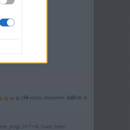
(
54
votes, moyenne:
3,60
de 5
)
ume
,
jongl
,
D+T+N
,
tsare
,
frets