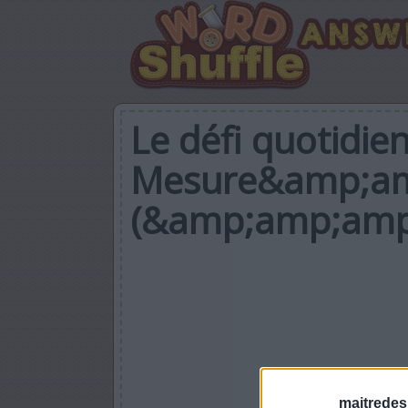
Le défi quotidie
Mesure&amp;a
(&amp;amp;amp
maitredes