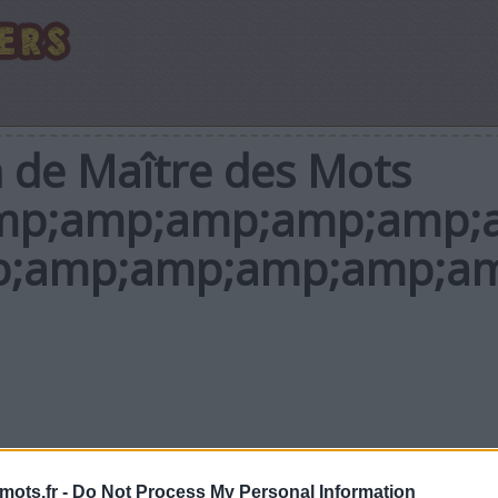
n de Maître des Mots
mp;amp;amp;amp;amp;a
;amp;amp;amp;amp;am
mots.fr -
Do Not Process My Personal Information