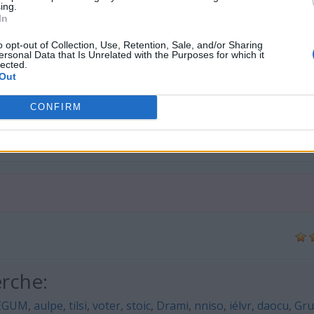
ing.
In
o opt-out of Collection, Use, Retention, Sale, and/or Sharing
ersonal Data that Is Unrelated with the Purposes for which it
lected.
Out
CONFIRM
erche:
ÉGUM
,
aulpe
,
tilsi
,
voter
,
stoic
,
Drami
,
nniso
,
iélvr
,
daocu
,
Gr