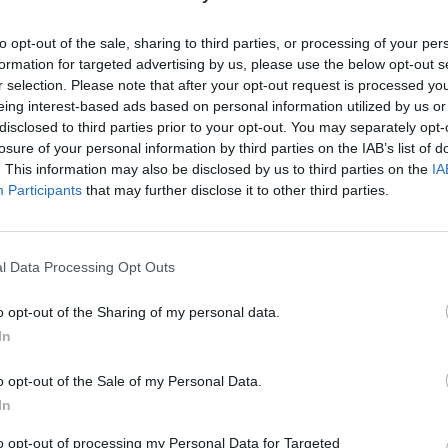
to opt-out of the sale, sharing to third parties, or processing of your per
formation for targeted advertising by us, please use the below opt-out s
r selection. Please note that after your opt-out request is processed y
eing interest-based ads based on personal information utilized by us or
disclosed to third parties prior to your opt-out. You may separately opt-
fis quotidiens de Maître des Mots. Les développeurs du fant
losure of your personal information by third parties on the IAB’s list of
haque jour ! Cela signifie plus de plaisir pour nous tous, le
. This information may also be disclosed by us to third parties on the
IA
es ici, il y a de fortes chances que vous recherchiez Maître
Participants
that may further disclose it to other third parties.
nnel a créé cette page et la mettra à jour tous les jours ave
mmandons d'ajouter cette page à vos signets afin que chaq
ent.
l Data Processing Opt Outs
 lettres. Entrez toutes les lett
o opt-out of the Sharing of my personal data.
In
o opt-out of the Sale of my Personal Data.
In
to opt-out of processing my Personal Data for Targeted