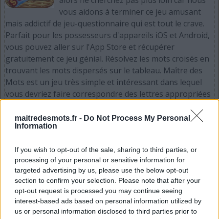
vous aidons à terminer ce jeu amusant
mais addictif de jeu-questionnaire qui est tout le crave.
Parfait pour les possesseurs d'appareils iOS et Android,
vous pouvez aller sur l'App Store et récupérer
gratuitement ce jeu génial. Résolvez les mots croisés en
trouvant les mots dispersés sur le tableau. Maître des
Mots est un jeu très simple et intéressant dans lequel
vous devriez faire correspondre des lettres appropriées
pour faire des mots. Procurez-vous dès maintenant
votre iPhone, iPad, iPod et / ou appareil Android et
maitredesmots.fr -
Do Not Process My Personal
Information
rendez-vous sur l'iTunes App Store ou sur le Google
Play Store maintenant et prenez gratuitement Maître
If you wish to opt-out of the sale, sharing to third parties, or
des Mots. S'il vous plaît soutenir Words Puzzle Games en
processing of your personal or sensitive information for
tant que développeur de jeux Maître des Mots par part
targeted advertising by us, please use the below opt-out
et évaluer le jeu avec votre liste d'amis, plus de joueur
section to confirm your selection. Please note that after your
signifie plus de revenus pour le développeur alors s'il
opt-out request is processed you may continue seeing
vous plaît l'aider à grandir.
interest-based ads based on personal information utilized by
us or personal information disclosed to third parties prior to