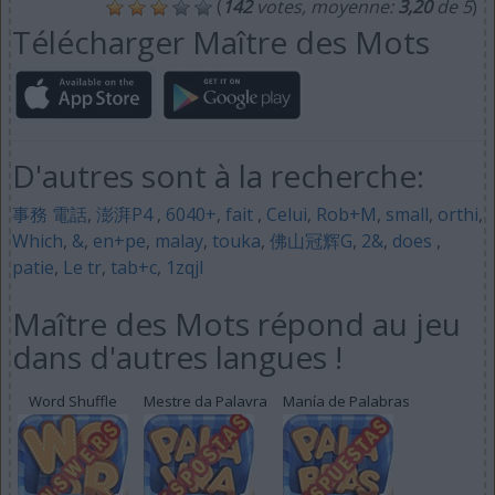
(
142
votes, moyenne:
3,20
de 5
)
Télécharger Maître des Mots
D'autres sont à la recherche:
事務 電話
,
澎湃P4
,
6040+
,
fait
,
Celui
,
Rob+M
,
small
,
orthi
,
Which
,
&
,
en+pe
,
malay
,
touka
,
佛山冠辉G
,
2&
,
does
,
patie
,
Le tr
,
tab+c
,
1zqjl
Maître des Mots répond au jeu
dans d'autres langues !
Word Shuffle
Mestre da Palavra
Manía de Palabras