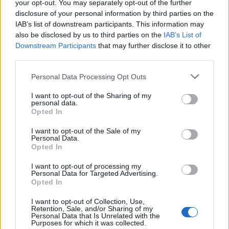
your opt-out. You may separately opt-out of the further
Un défi quotidien
disclosure of your personal information by third parties on the
Recherche par lettres.
IAB’s list of downstream participants. This information may
also be disclosed by us to third parties on the
IAB’s List of
Entrez toutes les lettres du
Downstream Participants
that may further disclose it to other
puzzle:
third parties.
Personal Data Processing Opt Outs
Recherche
Recherche
par
I want to opt-out of the Sharing of my
personal data.
lettres.
Opted In
Entrez
toutes
I want to opt-out of the Sale of my
Personal Data.
les
Opted In
lettres
du
I want to opt-out of processing my
Personal Data for Targeted Advertising.
puzzle:
Opted In
I want to opt-out of Collection, Use,
Retention, Sale, and/or Sharing of my
Personal Data that Is Unrelated with the
Purposes for which it was collected.