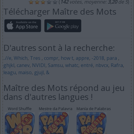
(
142
votes, moyenne:
3,20
de 5
)
Télécharger Maître des Mots
D'autres sont à la recherche:
..//e
,
Which
,
Tres
,
compr
,
how t
,
appre
,
-2018
,
para
,
ghjkl
,
canev
,
NVIDI
,
Samsu
,
whatc
,
entré
,
nbvcx
,
Rafra
,
leagu
,
maiso
,
gjujl
,
&
Maître des Mots répond au jeu
dans d'autres langues !
Word Shuffle
Mestre da Palavra
Manía de Palabras