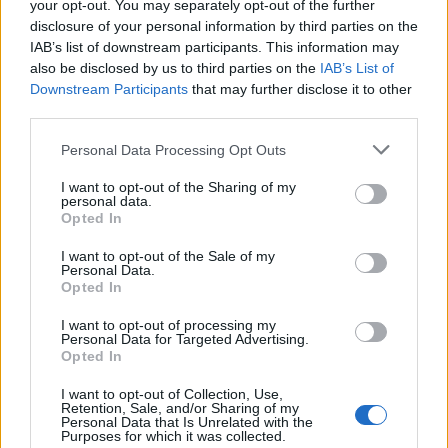
your opt-out. You may separately opt-out of the further
Un défi quotidien
disclosure of your personal information by third parties on the
Recherche par lettres.
IAB’s list of downstream participants. This information may
also be disclosed by us to third parties on the
IAB’s List of
Entrez toutes les lettres du
Downstream Participants
that may further disclose it to other
puzzle:
third parties.
Personal Data Processing Opt Outs
Recherche
Recherche
par
I want to opt-out of the Sharing of my
personal data.
lettres.
Opted In
Entrez
toutes
I want to opt-out of the Sale of my
Personal Data.
les
Opted In
lettres
du
I want to opt-out of processing my
Personal Data for Targeted Advertising.
puzzle:
Opted In
I want to opt-out of Collection, Use,
Retention, Sale, and/or Sharing of my
Personal Data that Is Unrelated with the
Purposes for which it was collected.