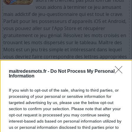
vous aidons à terminer ce jeu amusant
mais addictif de jeu-questionnaire qui est tout le crave.
Parfait pour les possesseurs d'appareils iOS et Android,
vous pouvez aller sur l'App Store et récupérer
gratuitement ce jeu génial. Résolvez les mots croisés en
trouvant les mots dispersés sur le tableau. Maître des
Mots est un jeu très simple et intéressant dans lequel
vous devriez faire correspondre des lettres appropriées
pour faire des mots. Procurez-vous dès maintenant
votre iPhone, iPad, iPod et / ou appareil Android et
maitredesmots.fr -
Do Not Process My Personal
Information
rendez-vous sur l'iTunes App Store ou sur le Google
Play Store maintenant et prenez gratuitement Maître
If you wish to opt-out of the sale, sharing to third parties, or
des Mots. S'il vous plaît soutenir Words Puzzle Games en
processing of your personal or sensitive information for
tant que développeur de jeux Maître des Mots par part
targeted advertising by us, please use the below opt-out
et évaluer le jeu avec votre liste d'amis, plus de joueur
section to confirm your selection. Please note that after your
signifie plus de revenus pour le développeur alors s'il
opt-out request is processed you may continue seeing
vous plaît l'aider à grandir.
interest-based ads based on personal information utilized by
us or personal information disclosed to third parties prior to