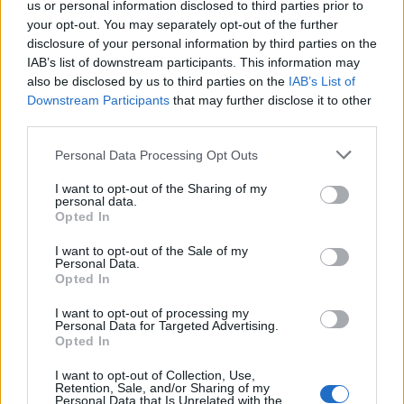
vous plaît l'aider à grandir.
us or personal information disclosed to third parties prior to
your opt-out. You may separately opt-out of the further
disclosure of your personal information by third parties on the
Un défi quotidien
IAB’s list of downstream participants. This information may
Recherche par lettres.
also be disclosed by us to third parties on the
IAB’s List of
Downstream Participants
that may further disclose it to other
Entrez toutes les lettres du
third parties.
puzzle:
Personal Data Processing Opt Outs
Recherche
I want to opt-out of the Sharing of my
Recherche
personal data.
par
Opted In
lettres.
Entrez
I want to opt-out of the Sale of my
Personal Data.
toutes
Opted In
les
lettres
I want to opt-out of processing my
Personal Data for Targeted Advertising.
du
Opted In
puzzle:
I want to opt-out of Collection, Use,
Retention, Sale, and/or Sharing of my
Personal Data that Is Unrelated with the