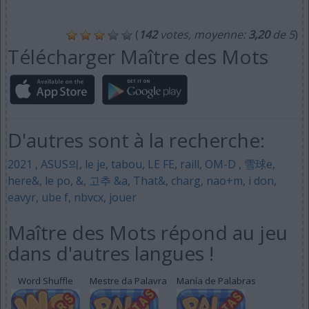
(
142
votes, moyenne:
3,20
de 5
)
Télécharger Maître des Mots
D'autres sont à la recherche:
2021
,
ASUS의
,
le je
,
tabou
,
LE FE
,
raill
,
OM-D
,
雪球e
,
here&
,
le po
,
&
,
고추 &a
,
That&
,
charg
,
nao+m
,
i don
,
eavyr
,
ube f
,
nbvcx
,
jouer
Maître des Mots répond au jeu
dans d'autres langues !
Word Shuffle
Mestre da Palavra
Manía de Palabras