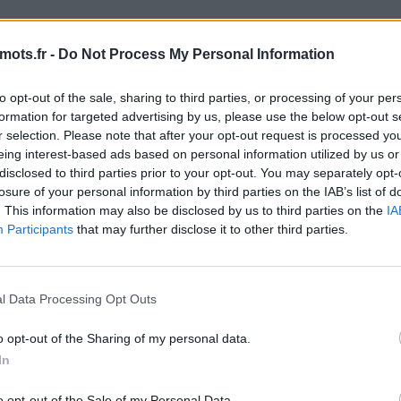
fis quotidiens de Maître des Mots. Les développeurs du fant
mots.fr -
Do Not Process My Personal Information
haque jour ! Cela signifie plus de plaisir pour nous tous, le
es ici, il y a de fortes chances que vous recherchiez Maître
to opt-out of the sale, sharing to third parties, or processing of your per
nnel a créé cette page et la mettra à jour tous les jours ave
formation for targeted advertising by us, please use the below opt-out s
mmandons d'ajouter cette page à vos signets afin que chaq
r selection. Please note that after your opt-out request is processed y
ent.
eing interest-based ads based on personal information utilized by us or
disclosed to third parties prior to your opt-out. You may separately opt-
 lettres. Entrez toutes les lett
losure of your personal information by third parties on the IAB’s list of
. This information may also be disclosed by us to third parties on the
IA
Participants
that may further disclose it to other third parties.
l Data Processing Opt Outs
o opt-out of the Sharing of my personal data.
In
o opt-out of the Sale of my Personal Data.