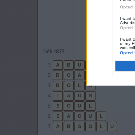
Opted 
I want 
Advertis
Opted 
I want t
of my P
was col
Défi 1877
Opted 
1.
A
B
U
S
2.
B
O
A
S
3.
B
O
L
S
4.
L
A
O
S
5.
S
O
U
L
6.
S
A
O
U
L
7.
A
B
S
O
L
U