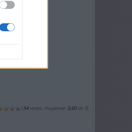
(
54
votes, moyenne:
3,60
de 5
)