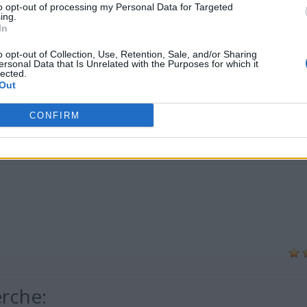
to opt-out of processing my Personal Data for Targeted
ing.
In
o opt-out of Collection, Use, Retention, Sale, and/or Sharing
ersonal Data that Is Unrelated with the Purposes for which it
lected.
Out
CONFIRM
erche: