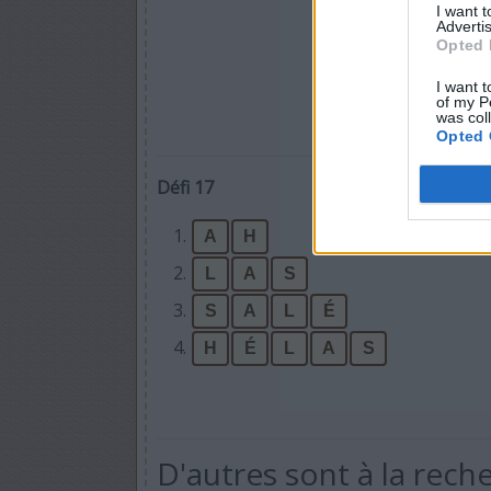
I want 
Advertis
Opted 
I want t
of my P
was col
Opted 
Défi 17
1.
A
H
2.
L
A
S
3.
S
A
L
É
4.
H
É
L
A
S
D'autres sont à la rech