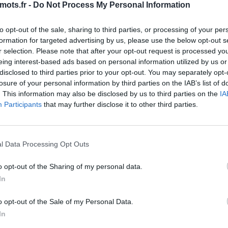
mots.fr -
Do Not Process My Personal Information
fis quotidiens de Maître des Mots. Les développeurs du fant
to opt-out of the sale, sharing to third parties, or processing of your per
haque jour ! Cela signifie plus de plaisir pour nous tous, le
formation for targeted advertising by us, please use the below opt-out s
es ici, il y a de fortes chances que vous recherchiez Maître
r selection. Please note that after your opt-out request is processed y
nnel a créé cette page et la mettra à jour tous les jours ave
eing interest-based ads based on personal information utilized by us or
disclosed to third parties prior to your opt-out. You may separately opt-
mmandons d'ajouter cette page à vos signets afin que chaq
losure of your personal information by third parties on the IAB’s list of
ent.
. This information may also be disclosed by us to third parties on the
IA
 lettres. Entrez toutes les lett
Participants
that may further disclose it to other third parties.
l Data Processing Opt Outs
o opt-out of the Sharing of my personal data.
In
o opt-out of the Sale of my Personal Data.
In