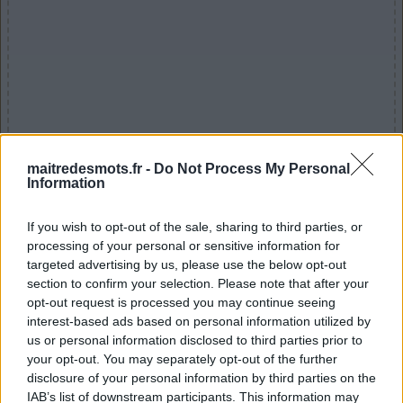
Voici les réponses aux défis quotidiens de
maitredesmots.fr -
Do Not Process My Personal
Maître des Mots. Les développeurs du
Information
fantastique jeu Maître des Mots ont
décidé de sortir un nouveau puzzle
If you wish to opt-out of the sale, sharing to third parties, or
chaque jour ! Cela signifie plus de plaisir
processing of your personal or sensitive information for
pour nous tous, les joueurs de ce jeu-questionnaire
targeted advertising by us, please use the below opt-out
stimulant. Puisque vous êtes ici, il y a de fortes chances
section to confirm your selection. Please note that after your
opt-out request is processed you may continue seeing
que vous recherchiez Maître des Mots Daily Answers. Ne
interest-based ads based on personal information utilized by
cherchez pas plus loin, car notre personnel a créé cette
us or personal information disclosed to third parties prior to
page et la mettra à jour tous les jours avec les nouvelles
your opt-out. You may separately opt-out of the further
réponses au puzzle quotidien. Nous vous
disclosure of your personal information by third parties on the
recommandons d'ajouter cette page à vos signets afin
IAB’s list of downstream participants. This information may