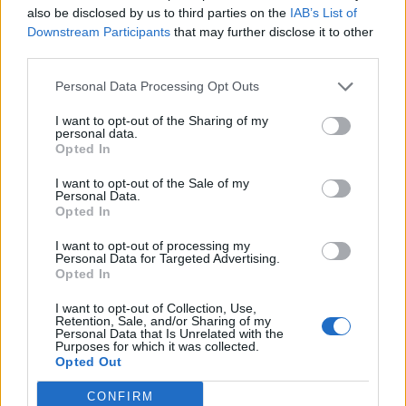
que chaque fois que vous êtes bloqué, vous puissiez
also be disclosed by us to third parties on the
IAB’s List of
trouver la solution immédiatement.
Downstream Participants
that may further disclose it to other
third parties.
Recherche par lettres.
Personal Data Processing Opt Outs
Entrez toutes les lettres du
I want to opt-out of the Sharing of my
puzzle:
personal data.
Opted In
Recherche
Recherche
I want to opt-out of the Sale of my
par
Personal Data.
Opted In
lettres.
Entrez
I want to opt-out of processing my
toutes
Personal Data for Targeted Advertising.
Opted In
les
lettres
I want to opt-out of Collection, Use,
du
Retention, Sale, and/or Sharing of my
Personal Data that Is Unrelated with the
puzzle:
Purposes for which it was collected.
Opted Out
CONFIRM