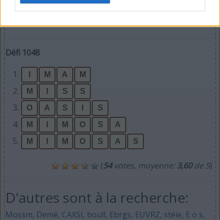
Défi 1048
1.
I
M
A
M
2.
M
I
S
S
3.
O
A
S
I
S
4.
M
I
M
O
S
A
5.
M
I
M
O
S
A
S
(
54
votes, moyenne:
3,60
de 5
)
D'autres sont à la recherche:
Mossm
,
Demé
,
CAXSI
,
boull
,
Ebrgs
,
EUVRZ
,
stéie
,
E o s
,