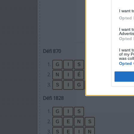
I want t
Opted 
I want 
Advertis
Opted 
I want t
Défi 870
of my P
was col
Opted 
1.
G
I
S
2.
N
I
É
3.
S
I
G
N
É
Défi 1828
1.
G
I
S
2.
G
E
N
S
3.
S
E
I
N