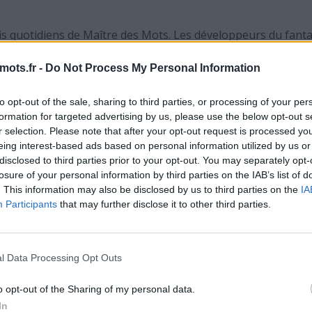
fis quotidiens de Maître des Mots. Les développeurs du fant
haque jour ! Cela signifie plus de plaisir pour nous tous, le
es ici, il y a de fortes chances que vous recherchiez Maître
mots.fr -
Do Not Process My Personal Information
nnel a créé cette page et la mettra à jour tous les jours ave
mmandons d'ajouter cette page à vos signets afin que chaq
to opt-out of the sale, sharing to third parties, or processing of your per
formation for targeted advertising by us, please use the below opt-out s
ent.
r selection. Please note that after your opt-out request is processed y
 lettres. Entrez toutes les lett
eing interest-based ads based on personal information utilized by us or
disclosed to third parties prior to your opt-out. You may separately opt-
losure of your personal information by third parties on the IAB’s list of
. This information may also be disclosed by us to third parties on the
IA
Participants
that may further disclose it to other third parties.
l Data Processing Opt Outs
o opt-out of the Sharing of my personal data.
In