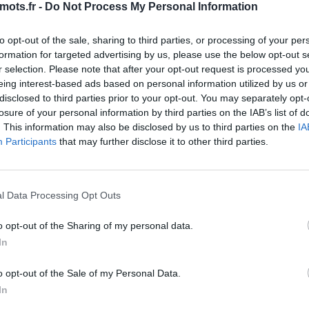
mots.fr -
Do Not Process My Personal Information
fis quotidiens de Maître des Mots. Les développeurs du fant
to opt-out of the sale, sharing to third parties, or processing of your per
haque jour ! Cela signifie plus de plaisir pour nous tous, le
formation for targeted advertising by us, please use the below opt-out s
es ici, il y a de fortes chances que vous recherchiez Maître
r selection. Please note that after your opt-out request is processed y
nnel a créé cette page et la mettra à jour tous les jours ave
eing interest-based ads based on personal information utilized by us or
disclosed to third parties prior to your opt-out. You may separately opt-
mmandons d'ajouter cette page à vos signets afin que chaq
losure of your personal information by third parties on the IAB’s list of
ent.
. This information may also be disclosed by us to third parties on the
IA
 lettres. Entrez toutes les lett
Participants
that may further disclose it to other third parties.
l Data Processing Opt Outs
o opt-out of the Sharing of my personal data.
In
o opt-out of the Sale of my Personal Data.
In