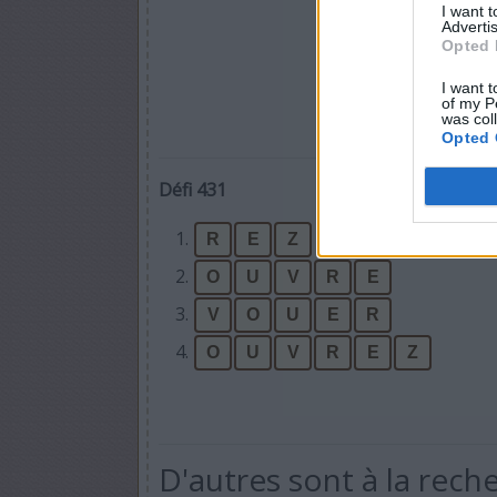
I want 
Advertis
Opted 
I want t
of my P
was col
Opted 
Défi 431
1.
R
E
Z
2.
O
U
V
R
E
3.
V
O
U
E
R
4.
O
U
V
R
E
Z
D'autres sont à la rech