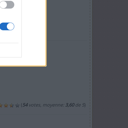
(
54
votes, moyenne:
3,60
de 5
)