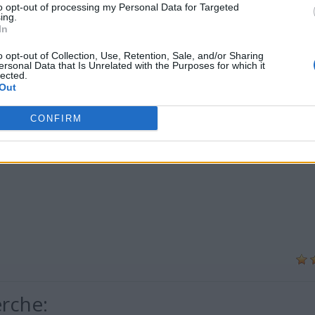
to opt-out of processing my Personal Data for Targeted
ing.
In
o opt-out of Collection, Use, Retention, Sale, and/or Sharing
ersonal Data that Is Unrelated with the Purposes for which it
lected.
Out
CONFIRM
erche: