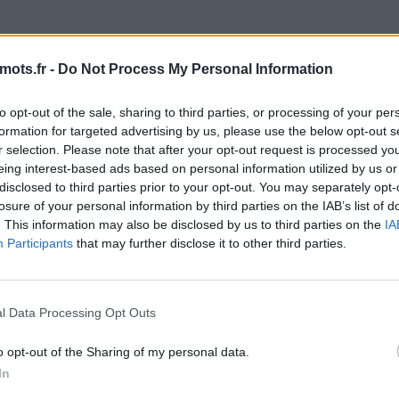
fis quotidiens de Maître des Mots. Les développeurs du fant
haque jour ! Cela signifie plus de plaisir pour nous tous, le
mots.fr -
Do Not Process My Personal Information
es ici, il y a de fortes chances que vous recherchiez Maître
nnel a créé cette page et la mettra à jour tous les jours ave
to opt-out of the sale, sharing to third parties, or processing of your per
mmandons d'ajouter cette page à vos signets afin que chaq
formation for targeted advertising by us, please use the below opt-out s
ent.
r selection. Please note that after your opt-out request is processed y
eing interest-based ads based on personal information utilized by us or
 lettres. Entrez toutes les lett
disclosed to third parties prior to your opt-out. You may separately opt-
losure of your personal information by third parties on the IAB’s list of
. This information may also be disclosed by us to third parties on the
IA
Participants
that may further disclose it to other third parties.
l Data Processing Opt Outs
o opt-out of the Sharing of my personal data.
In