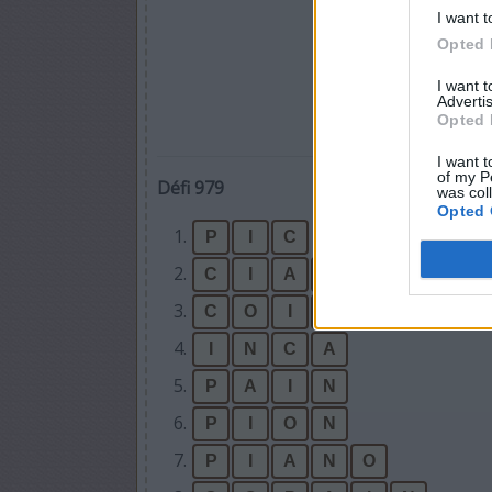
I want t
Opted 
I want 
Advertis
Opted 
I want t
of my P
Défi 979
was col
Opted 
1.
P
I
C
2.
C
I
A
O
3.
C
O
I
N
4.
I
N
C
A
5.
P
A
I
N
6.
P
I
O
N
7.
P
I
A
N
O