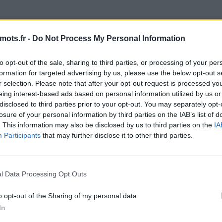
fis quotidiens de Maître des Mots. Les développeurs du fant
haque jour ! Cela signifie plus de plaisir pour nous tous, le
mots.fr -
Do Not Process My Personal Information
es ici, il y a de fortes chances que vous recherchiez Maître
nnel a créé cette page et la mettra à jour tous les jours ave
to opt-out of the sale, sharing to third parties, or processing of your per
mmandons d'ajouter cette page à vos signets afin que chaq
formation for targeted advertising by us, please use the below opt-out s
ent.
r selection. Please note that after your opt-out request is processed y
eing interest-based ads based on personal information utilized by us or
 lettres. Entrez toutes les lett
disclosed to third parties prior to your opt-out. You may separately opt-
losure of your personal information by third parties on the IAB’s list of
. This information may also be disclosed by us to third parties on the
IA
Participants
that may further disclose it to other third parties.
l Data Processing Opt Outs
o opt-out of the Sharing of my personal data.
In