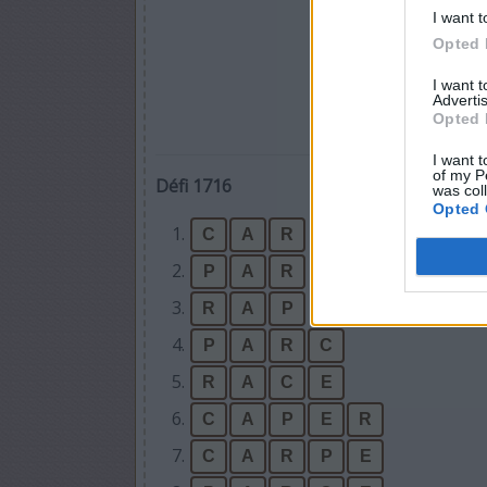
I want t
Opted 
I want 
Advertis
Opted 
I want t
of my P
Défi 1716
was col
Opted 
1.
C
A
R
2.
P
A
R
3.
R
A
P
4.
P
A
R
C
5.
R
A
C
E
6.
C
A
P
E
R
7.
C
A
R
P
E