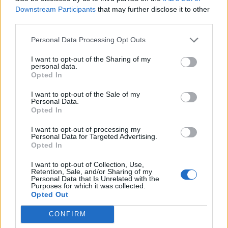
que chaque fois que vous êtes bloqué, vous puissiez
Downstream Participants
that may further disclose it to other
trouver la solution immédiatement.
third parties.
Recherche par lettres.
Personal Data Processing Opt Outs
Entrez toutes les lettres du
I want to opt-out of the Sharing of my
personal data.
puzzle:
Opted In
I want to opt-out of the Sale of my
Recherche
Recherche
Personal Data.
par
Opted In
lettres.
I want to opt-out of processing my
Entrez
Personal Data for Targeted Advertising.
toutes
Opted In
les
I want to opt-out of Collection, Use,
lettres
Retention, Sale, and/or Sharing of my
Personal Data that Is Unrelated with the
du
Purposes for which it was collected.
puzzle:
Opted Out
CONFIRM