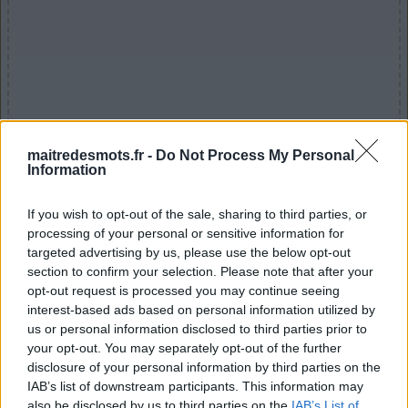
Voici les réponses aux défis quotidiens de
maitredesmots.fr -
Do Not Process My Personal
Information
Maître des Mots. Les développeurs du
fantastique jeu Maître des Mots ont
If you wish to opt-out of the sale, sharing to third parties, or
décidé de sortir un nouveau puzzle
processing of your personal or sensitive information for
chaque jour ! Cela signifie plus de plaisir
targeted advertising by us, please use the below opt-out
pour nous tous, les joueurs de ce jeu-questionnaire
section to confirm your selection. Please note that after your
stimulant. Puisque vous êtes ici, il y a de fortes chances
opt-out request is processed you may continue seeing
que vous recherchiez Maître des Mots Daily Answers. Ne
interest-based ads based on personal information utilized by
us or personal information disclosed to third parties prior to
cherchez pas plus loin, car notre personnel a créé cette
your opt-out. You may separately opt-out of the further
page et la mettra à jour tous les jours avec les nouvelles
disclosure of your personal information by third parties on the
réponses au puzzle quotidien. Nous vous
IAB’s list of downstream participants. This information may
recommandons d'ajouter cette page à vos signets afin
also be disclosed by us to third parties on the
IAB’s List of