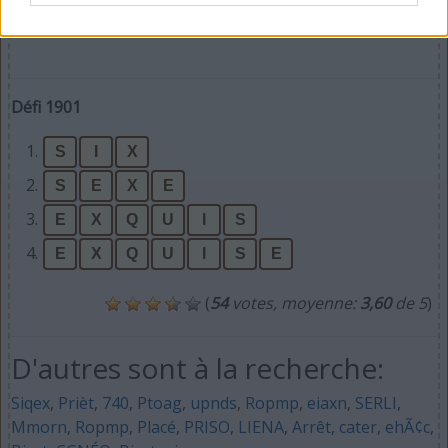
Défi 1901
1.
S
I
X
2.
S
E
X
E
3.
E
X
Q
U
I
S
4.
E
X
Q
U
I
S
E
(
54
votes, moyenne:
3,60
de 5
)
D'autres sont à la recherche:
Siqex
,
Prièt
,
740
,
Ptoag
,
upnds
,
Ropmp
,
eiaxn
,
SERLI
,
Mmorn
,
Ropmp
,
Placé
,
PRISO
,
LIENA
,
Arrêt
,
cater
,
ehÃ¢c
,