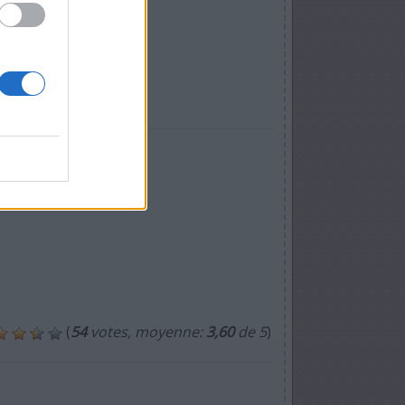
(
54
votes, moyenne:
3,60
de 5
)