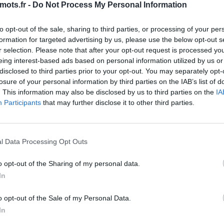
mots.fr -
Do Not Process My Personal Information
fis quotidiens de Maître des Mots. Les développeurs du fant
to opt-out of the sale, sharing to third parties, or processing of your per
haque jour ! Cela signifie plus de plaisir pour nous tous, le
formation for targeted advertising by us, please use the below opt-out s
es ici, il y a de fortes chances que vous recherchiez Maître
r selection. Please note that after your opt-out request is processed y
nnel a créé cette page et la mettra à jour tous les jours ave
eing interest-based ads based on personal information utilized by us or
disclosed to third parties prior to your opt-out. You may separately opt-
mmandons d'ajouter cette page à vos signets afin que chaq
losure of your personal information by third parties on the IAB’s list of
ent.
. This information may also be disclosed by us to third parties on the
IA
 lettres. Entrez toutes les lett
Participants
that may further disclose it to other third parties.
l Data Processing Opt Outs
o opt-out of the Sharing of my personal data.
In
o opt-out of the Sale of my Personal Data.
In