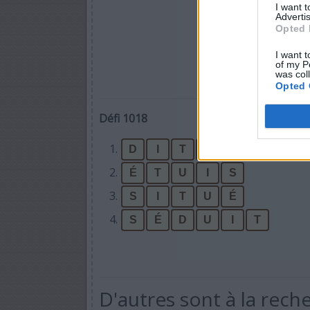
I want 
Advertis
Opted 
I want t
of my P
was col
Opted 
Défi 1018
1.
D
I
T
S
2.
É
T
U
I
S
3.
S
I
T
U
É
4.
S
É
D
U
I
T
D'autres sont à la rech