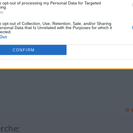
to opt-out of processing my Personal Data for Targeted
ing.
In
o opt-out of Collection, Use, Retention, Sale, and/or Sharing
ersonal Data that Is Unrelated with the Purposes for which it
lected.
Out
CONFIRM
erche: