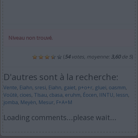
Niveau non trouvé.
(
54
votes, moyenne:
3,60
de 5
)
D'autres sont à la recherche:
Vente
,
Eiahn
,
sresi
,
Eiahn
,
gaiet
,
p+o+r
,
gluei
,
oasmm
,
Voûtè
,
cioes
,
Tlsau
,
cbasa
,
eruhm
,
Éocen
,
IINTU
,
Iessn
,
jomba
,
Meyèn
,
Mesur
,
F+A+M
Loading comments...please wait...