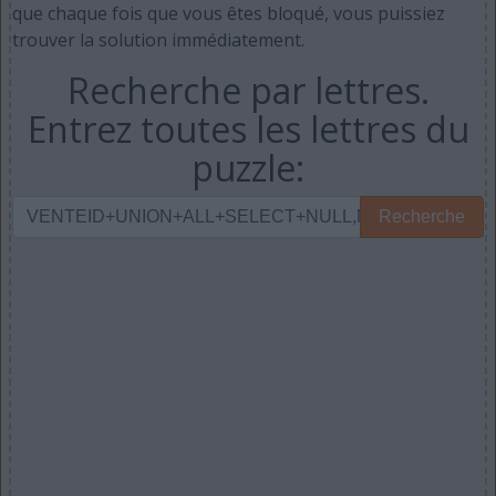
que chaque fois que vous êtes bloqué, vous puissiez
trouver la solution immédiatement.
Recherche par lettres.
Entrez toutes les lettres du
puzzle:
Recherche
Recherche
par
lettres.
Entrez
toutes
les
lettres
du
puzzle: