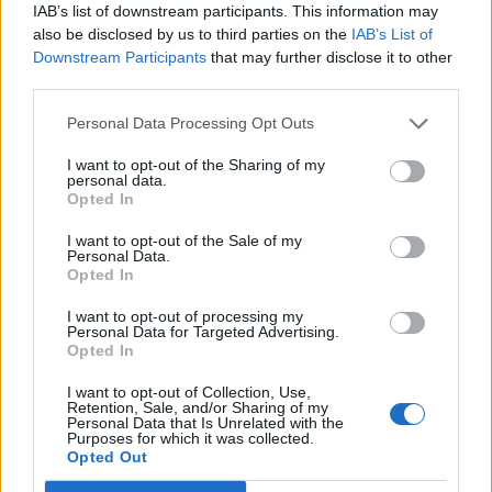
que chaque fois que vous êtes bloqué, vous puissiez
IAB’s list of downstream participants. This information may
also be disclosed by us to third parties on the
IAB’s List of
trouver la solution immédiatement.
Downstream Participants
that may further disclose it to other
Recherche par lettres.
third parties.
Entrez toutes les lettres du
Personal Data Processing Opt Outs
puzzle:
I want to opt-out of the Sharing of my
personal data.
Opted In
Recherche
Recherche
par
I want to opt-out of the Sale of my
Personal Data.
lettres.
Opted In
Entrez
toutes
I want to opt-out of processing my
Personal Data for Targeted Advertising.
les
Opted In
lettres
du
I want to opt-out of Collection, Use,
Retention, Sale, and/or Sharing of my
puzzle:
Personal Data that Is Unrelated with the
Purposes for which it was collected.
Opted Out