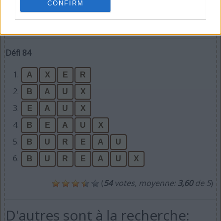
CONFIRM
Défi 84
1.
A
X
E
R
2.
B
A
U
X
3.
E
A
U
X
4.
B
E
A
U
X
5.
B
U
R
E
A
U
6.
B
U
R
E
A
U
X
(
54
votes, moyenne:
3,60
de 5
)
D'autres sont à la recherche: