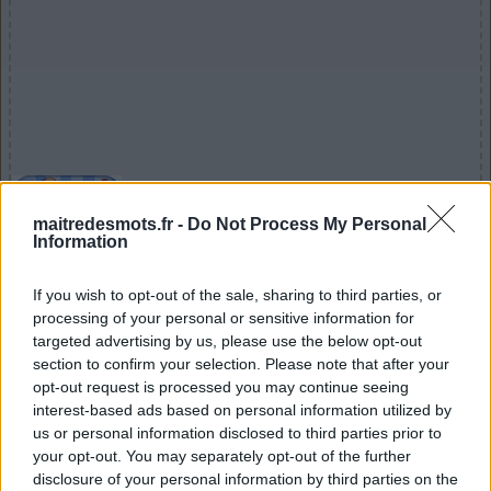
Voici les réponses aux défis quotidiens de
Maître des Mots. Les développeurs du
maitredesmots.fr -
Do Not Process My Personal
fantastique jeu Maître des Mots ont
Information
décidé de sortir un nouveau puzzle
chaque jour ! Cela signifie plus de plaisir
If you wish to opt-out of the sale, sharing to third parties, or
pour nous tous, les joueurs de ce jeu-questionnaire
processing of your personal or sensitive information for
targeted advertising by us, please use the below opt-out
stimulant. Puisque vous êtes ici, il y a de fortes chances
section to confirm your selection. Please note that after your
que vous recherchiez Maître des Mots Daily Answers. Ne
opt-out request is processed you may continue seeing
cherchez pas plus loin, car notre personnel a créé cette
interest-based ads based on personal information utilized by
page et la mettra à jour tous les jours avec les nouvelles
us or personal information disclosed to third parties prior to
réponses au puzzle quotidien. Nous vous
your opt-out. You may separately opt-out of the further
recommandons d'ajouter cette page à vos signets afin
disclosure of your personal information by third parties on the