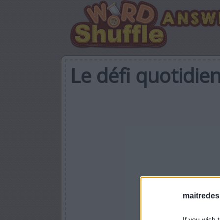
Le défi quotidien
maitredes
If you wish 