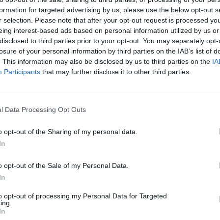
formation for targeted advertising by us, please use the below opt-out s
r selection. Please note that after your opt-out request is processed y
fis quotidiens de Maître des Mots. Les développeurs du fant
eing interest-based ads based on personal information utilized by us or
haque jour ! Cela signifie plus de plaisir pour nous tous, le
disclosed to third parties prior to your opt-out. You may separately opt-
es ici, il y a de fortes chances que vous recherchiez Maître
losure of your personal information by third parties on the IAB’s list of
nnel a créé cette page et la mettra à jour tous les jours ave
. This information may also be disclosed by us to third parties on the
IA
mmandons d'ajouter cette page à vos signets afin que chaq
Participants
that may further disclose it to other third parties.
ent.
 lettres. Entrez toutes les lett
l Data Processing Opt Outs
o opt-out of the Sharing of my personal data.
In
o opt-out of the Sale of my Personal Data.
In
to opt-out of processing my Personal Data for Targeted
ing.
In