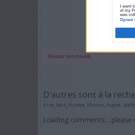
I want t
of my P
was col
Opted 
Niveau non trouvé.
D'autres sont à la rech
d i m
,
larct
,
Humee
,
Mmmui
,
Auprè
,
atel
Loading comments...please w