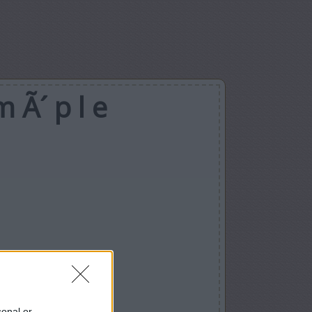
 Ã´ p l e
sonal or