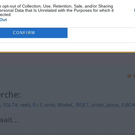
o opt-out of Collection, Use, Retention, Sale, and/or Sharing
ersonal Data that Is Unrelated with the Purposes for which it
lected.
Out
CONFIRM
erche:
m
,
SGLTé
,
reeli
,
R c f
,
orite
,
MoéeC
,
REJET
,
srcbs
,
Jaous
,
ILBO
ait...