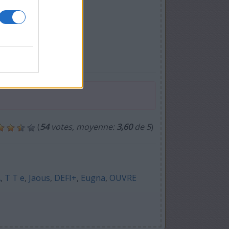
(
54
votes, moyenne:
3,60
de 5
)
A
,
T T e
,
Jaous
,
DEFI+
,
Eugna
,
OUVRE