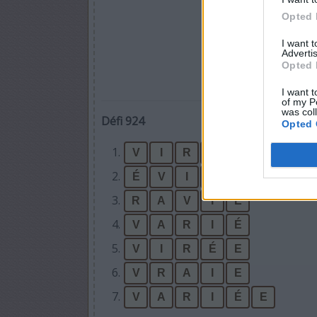
Opted 
I want 
Advertis
Opted 
I want t
of my P
was col
Défi 924
Opted 
1.
V
I
R
É
2.
É
V
I
E
R
3.
R
A
V
I
E
4.
V
A
R
I
É
5.
V
I
R
É
E
6.
V
R
A
I
E
7.
V
A
R
I
É
E