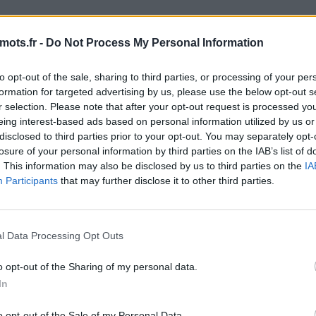
fis quotidiens de Maître des Mots. Les développeurs du fant
mots.fr -
Do Not Process My Personal Information
haque jour ! Cela signifie plus de plaisir pour nous tous, le
es ici, il y a de fortes chances que vous recherchiez Maître
to opt-out of the sale, sharing to third parties, or processing of your per
nnel a créé cette page et la mettra à jour tous les jours ave
formation for targeted advertising by us, please use the below opt-out s
mmandons d'ajouter cette page à vos signets afin que chaq
r selection. Please note that after your opt-out request is processed y
ent.
eing interest-based ads based on personal information utilized by us or
disclosed to third parties prior to your opt-out. You may separately opt-
 lettres. Entrez toutes les lett
losure of your personal information by third parties on the IAB’s list of
. This information may also be disclosed by us to third parties on the
IA
Participants
that may further disclose it to other third parties.
l Data Processing Opt Outs
o opt-out of the Sharing of my personal data.
In
o opt-out of the Sale of my Personal Data.